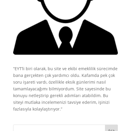
“EYT’li biri olarak, bu site ve ekibi emeklilik sürecimde
bana gerçekten çok yardımcı oldu. Kafamda pek çok
soru işareti vardı, özellikle eksik günlerimi nasıl
tamamlayacağımı bilmiyordum. Site sayesinde bu
konuyu netleştirip gerekli adımları atabildim. Bu
siteyi mutlaka incelemenizi tavsiye ederim, işinizi
fazlasıyla kolaylaştırıyor.”
Ara