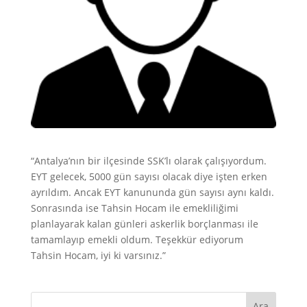
“Antalya’nın bir ilçesinde SSK’lı olarak çalışıyordum.
EYT gelecek, 5000 gün sayısı olacak diye işten erken
ayrıldım. Ancak EYT kanununda gün sayısı aynı kaldı.
Sonrasında ise Tahsin Hocam ile emekliliğimi
planlayarak kalan günleri askerlik borçlanması ile
tamamlayıp emekli oldum. Teşekkür ediyorum
Tahsin Hocam, iyi ki varsınız.”
Ara