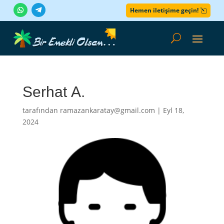
Hemen iletişime geçin!
Serhat A.
tarafından
ramazankaratay@gmail.com
|
Eyl 18,
2024